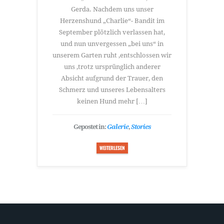
Gerda. Nachdem uns unser
Herzenshund „Charlie“- Bandit im
September plötzlich verlassen hat,
und nun unvergessen „bei uns“ in
unserem Garten ruht ,entschlossen wir
uns ,trotz ursprünglich anderer
Absicht aufgrund der Trauer, den
Schmerz und unseres Lebensalters
keinen Hund mehr […]
Gepostet in:
Galerie
,
Stories
WEITERLESEN