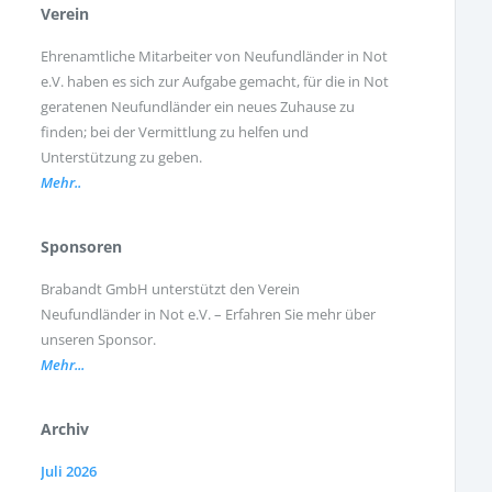
Verein
Der junge Bobbel hat ein
Ehrenamtliche Mitarbeiter von Neufundländer in Not
Zuhause!
e.V. haben es sich zur Aufgabe gemacht, für die in Not
geratenen Neufundländer ein neues Zuhause zu
finden; bei der Vermittlung zu helfen und
Unterstützung zu geben.
Sissi hat es gut überstanden
Mehr..
Sponsoren
Emma hat ein neues Zuhause.
Brabandt GmbH unterstützt den Verein
Neufundländer in Not e.V. – Erfahren Sie mehr über
unseren Sponsor.
Mehr...
Archiv
Juli 2026