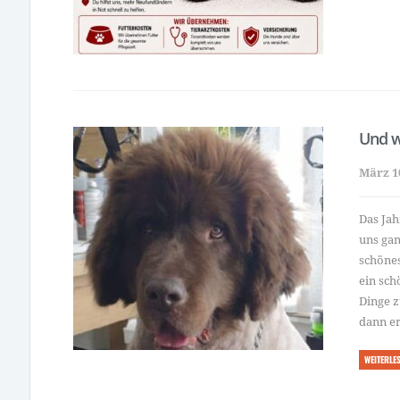
Und w
März 1
Das Jah
uns gan
schönes
ein sch
Dinge z
dann er
WEITERLE