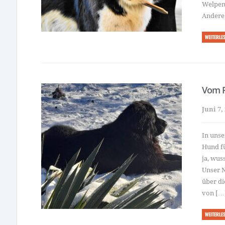
Welpen 
Andere
WEITERLE
Vom 
Juni 7,
In unse
Hund fü
ja, wus
Unser 
über d
von […
WEITERLE