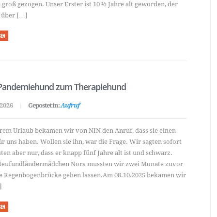
groß gezogen. Unser Erster ist 10 ½ Jahre alt geworden, der
 über […]
SEN
Pandemiehund zum Therapiehund
 2026
Gepostet in:
Aufruf
rem Urlaub bekamen wir von NIN den Anruf, dass sie einen
r uns haben. Wollen sie ihn, war die Frage. Wir sagten sofort
sten aber nur, dass er knapp fünf Jahre alt ist und schwarz.
Neufundländermädchen Nora mussten wir zwei Monate zuvor
ie Regenbogenbrücke gehen lassen.Am 08.10.2025 bekamen wir
]
SEN