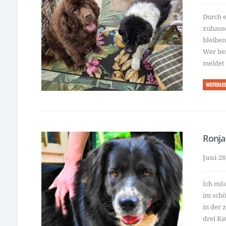
Durch e
zuhause
bleiben
Wer ber
meldet 
WEITERLE
Ronja
Juni 28
Ich möc
im schö
in der 
drei Ka