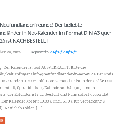
 Neufundländerfreunde! Der beliebte
ndländer in Not-Kalender im Format DIN A3 quer
026 ist NACHBESTELLT!
er 24, 2025
Gepostet in:
Aufruf
,
Aufrufe
! Der Kalender ist fast AUSVERKAUFT. Bitte die
ähigkeit anfragen! info@neufundlaender-in-not-ev.de Der Preis
 unverändert 19,00 € inklusive Versand.Er ist in der Größe DIN
r erstellt, Spiralbindung, Kalenderaufhängung und in
nz, der Kalender ist nachbestellt und kann sofort versendet
Der Kalender kostet: 19,00 € (incl. 5,79 € für Verpackung &
). Natürlich zahlen […]
SEN