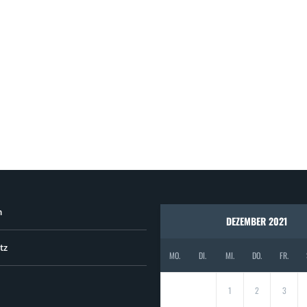
m
DEZEMBER 2021
tz
MO.
DI.
MI.
DO.
FR.
1
2
3