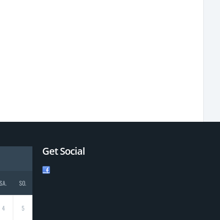
Get Social
SA.
SO.
4
5