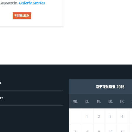
Gepostet in:
Galerie
,
Stories
WEITERLESEN
m
SEPTEMBER 2015
tz
MO.
DI.
MI.
DO.
FR.
1
2
3
4
7
8
9
10
11