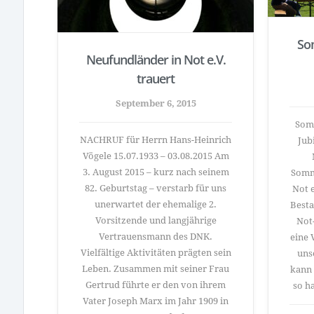
So
Neufundländer in Not e.V.
trauert
September 6, 2015
Somm
NACHRUF für Herrn Hans-Heinrich
Jub
Vögele 15.07.1933 – 03.08.2015 Am
3. August 2015 – kurz nach seinem
Somm
82. Geburtstag – verstarb für uns
Not e
unerwartet der ehemalige 2.
Besta
Vorsitzende und langjährige
Not
Vertrauensmann des DNK.
eine 
Vielfältige Aktivitäten prägten sein
uns
Leben. Zusammen mit seiner Frau
kann 
Gertrud führte er den von ihrem
so h
Vater Joseph Marx im Jahr 1909 in