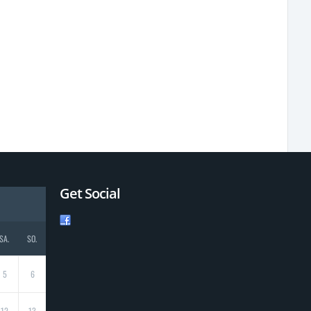
Get Social
SA.
SO.
5
6
12
13