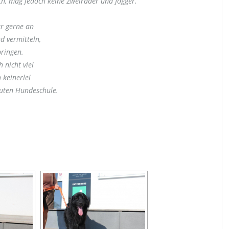
ich, mag jedoch
keine Zweiräder und Jogger.
r gerne an
d vermitteln,
bringen.
 nicht viel
 keinerlei
guten
Hundeschule.