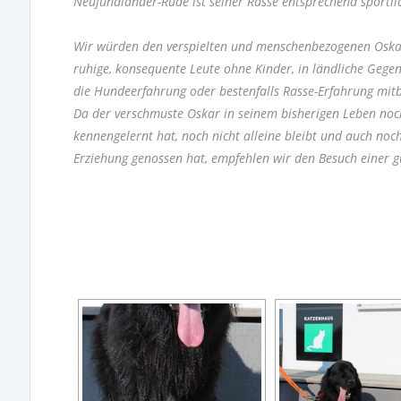
Neufundländer-Rüde ist seiner Rasse entsprechend sportl
Wir würden den verspielten und menschenbezogenen Oska
ruhige, konsequente Leute ohne Kinder, in ländliche Gegen
die Hundeerfahrung oder bestenfalls Rasse-Erfahrung mit
Da der verschmuste Oskar in seinem bisherigen Leben noch
kennengelernt hat, noch nicht alleine bleibt und auch noch
Erziehung genossen hat, empfehlen wir den Besuch einer 