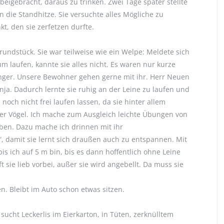
 beigebracht, daraus zu trinken. Zwei Tage später stellte
 in die Standhitze. Sie versuchte alles Mögliche zu
kt, den sie zerfetzen durfte.
undstück. Sie war teilweise wie ein Welpe: Meldete sich
m laufen, kannte sie alles nicht. Es waren nur kurze
länger. Unsere Bewohner gehen gerne mit ihr. Herr Neuen
nja. Dadurch lernte sie ruhig an der Leine zu laufen und
noch nicht frei laufen lassen, da sie hinter allem
der Vögel. Ich mache zum Ausgleich leichte Übungen von
eiben. Dazu mache ich drinnen mit ihr
 damit sie lernt sich draußen auch zu entspannen. Mit
bis ich auf 5 m bin, bis es dann hoffentlich ohne Leine
t sie lieb vorbei, außer sie wird angebellt. Da muss sie
n. Bleibt im Auto schon etwas sitzen.
 sucht Leckerlis im Eierkarton, in Tüten, zerknülltem