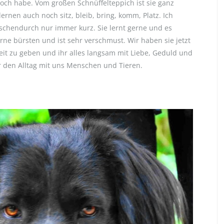
noch habe. Vom großen Schnüffelteppich ist sie ganz
 lernen auch noch sitz, bleib, bring, komm, Platz. Ich
ischendurch nur immer kurz. Sie lernt gerne und es
erne bürsten und ist sehr verschmust. Wir haben sie jetzt
heit zu geben und ihr alles langsam mit Liebe, Geduld und
r den Alltag mit uns Menschen und Tieren.