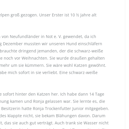
en groß gezogen. Unser Erster ist 10 ½ Jahre alt
n von Neufundländer in Not e. V. gewendet, da ich
ng Dezember mussten wir unseren Hund einschläfern
r brauchte dringend jemanden, der die schwarz-weiße
te noch vor Weihnachten. Sie wurde draußen gehalten
ht mehr um sie kümmern. Sie wäre wohl Katzen gewöhnt.
be mich sofort in sie verliebt. Eine schwarz-weiße
e sofort hinter den Katzen her. Ich habe dann 14 Tage
nung kamen und Ronja gelassen war. Sie lernte es, die
Besitzerin hatte Ronja Trockenfutter Junior mitgegeben.
des klappte nicht, sie bekam Blähungen davon. Darum
, das sie auch gut verträgt. Auch trank sie Wasser nicht