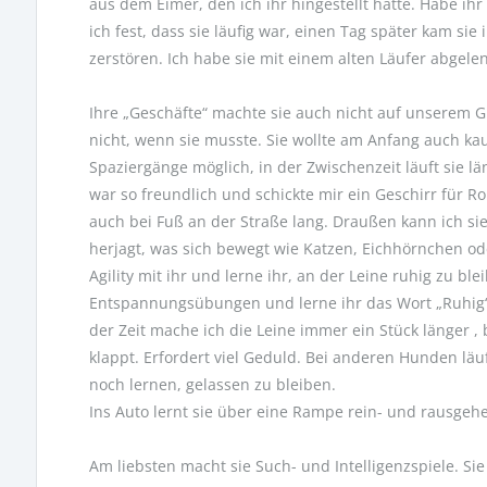
aus dem Eimer, den ich ihr hingestellt hatte. Habe ihr
ich fest, dass sie läufig war, einen Tag später kam sie
zerstören. Ich habe sie mit einem alten Läufer abgelen
Ihre „Geschäfte“ machte sie auch nicht auf unserem Gr
nicht, wenn sie musste. Sie wollte am Anfang auch kau
Spaziergänge möglich, in der Zwischenzeit läuft sie 
war so freundlich und schickte mir ein Geschirr für Ro
auch bei Fuß an der Straße lang. Draußen kann ich sie 
herjagt, was sich bewegt wie Katzen, Eichhörnchen o
Agility mit ihr und lerne ihr, an der Leine ruhig zu bl
Entspannungsübungen und lerne ihr das Wort „Ruhig“,
der Zeit mache ich die Leine immer ein Stück länger , 
klappt. Erfordert viel Geduld. Bei anderen Hunden läuf
noch lernen, gelassen zu bleiben.
Ins Auto lernt sie über eine Rampe rein- und rausgehe
Am liebsten macht sie Such- und Intelligenzspiele. Sie