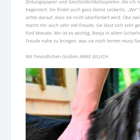
Zeitungspapier und Geschicklichkeitsspielen, die ich 
begeistert. Sie findet auch ganz kleine Leckerlis. „Wir“
achte darauf, dass sie nicht überfordert wird. Übe zw
macht mir auch sehr viel Freude. Sie lässt sich sehr g
fünf Monate. Mir ist es wichtig, Ronja in allem Sicher
Freude nahe zu bringen, was sie noch lernen muss fü
Mit freundlichen Grüßen ANKE GILLICH