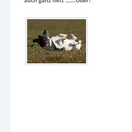
auch ganz nett …….Oder?