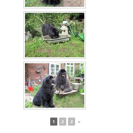
1
2
3
►