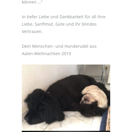
können …“
In tiefer Liebe und Dankbarkeit für all ihre
Liebe, Sanftmut, Güte und ihr blindes
Vertrauen.
Dein Menschen- und Hunderudel aus
Aalen.Weihnachten 2019