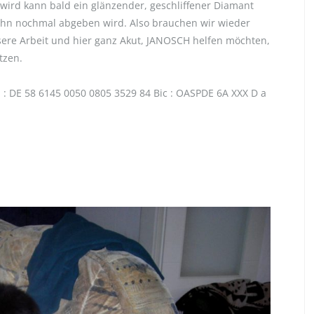
 wird kann bald ein glänzender, geschliffener Diamant
e ihn nochmal abgeben wird. Also brauchen wir wieder
sere Arbeit und hier ganz Akut, JANOSCH helfen möchten,
tzen.
 : DE 58 6145 0050 0805 3529 84 Bic : OASPDE 6A XXX D a