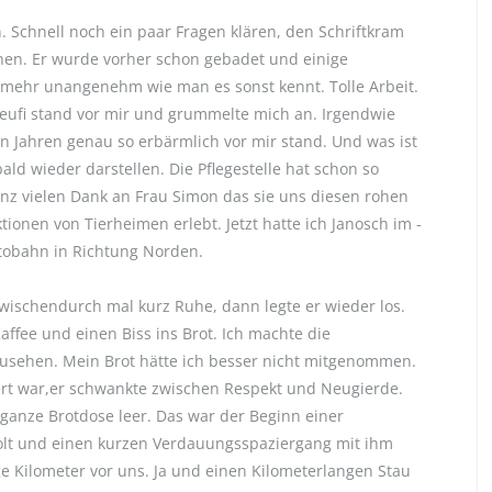
 Schnell noch ein paar Fragen klären, den Schriftkram
nnen. Er wurde vorher schon gebadet und einige
t mehr unangenehm wie man es sonst kennt. Tolle Arbeit.
er Neufi stand vor mir und grummelte mich an. Irgendwie
 Jahren genau so erbärmlich vor mir stand. Und was ist
d wieder darstellen. Die Pflegestelle hat schon so
nz vielen Dank an Frau Simon das sie uns diesen rohen
onen von Tierheimen erlebt. Jetzt hatte ich Janosch im -
utobahn in Richtung Norden.
wischendurch mal kurz Ruhe, dann legte er wieder los.
affee und einen Biss ins Brot. Ich machte die
sehen. Mein Brot hätte ich besser nicht mitgenommen.
ert war,er schwankte zwischen Respekt und Neugierde.
 ganze Brotdose leer. Das war der Beginn einer
lt und einen kurzen Verdauungsspaziergang mit ihm
ge Kilometer vor uns. Ja und einen Kilometerlangen Stau