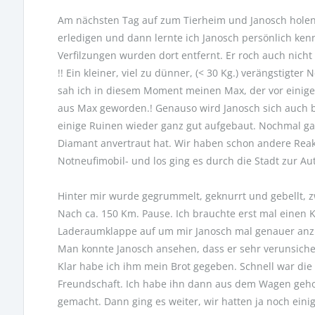
Am nächsten Tag auf zum Tierheim und Janosch holen.
erledigen und dann lernte ich Janosch persönlich ke
Verfilzungen wurden dort entfernt. Er roch auch nich
!! Ein kleiner, viel zu dünner, (< 30 Kg.) verängstigt
sah ich in diesem Moment meinen Max, der vor einigen
aus Max geworden.! Genauso wird Janosch sich auch bal
einige Ruinen wieder ganz gut aufgebaut. Nochmal ga
Diamant anvertraut hat. Wir haben schon andere Reakti
Notneufimobil- und los ging es durch die Stadt zur A
Hinter mir wurde gegrummelt, geknurrt und gebellt, z
Nach ca. 150 Km. Pause. Ich brauchte erst mal einen K
Laderaumklappe auf um mir Janosch mal genauer anzu
Man konnte Janosch ansehen, dass er sehr verunsich
Klar habe ich ihm mein Brot gegeben. Schnell war die
Freundschaft. Ich habe ihn dann aus dem Wagen geho
gemacht. Dann ging es weiter, wir hatten ja noch eini