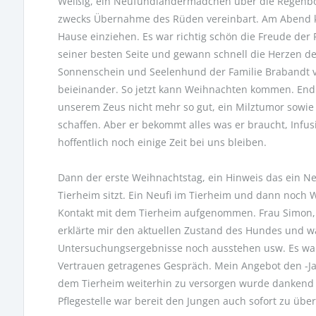
Weißig, ein Neufundländermädchen über die Regenbo
zwecks Übernahme des Rüden vereinbart. Am Abend ko
Hause einziehen. Es war richtig schön die Freude der 
seiner besten Seite und gewann schnell die Herzen der
Sonnenschein und Seelenhund der Familie Brabandt ve
beieinander. So jetzt kann Weihnachten kommen. Endlic
unserem Zeus nicht mehr so gut, ein Milztumor sowi
schaffen. Aber er bekommt alles was er braucht, Inf
hoffentlich noch einige Zeit bei uns bleiben.
Dann der erste Weihnachtstag, ein Hinweis das ein N
Tierheim sitzt. Ein Neufi im Tierheim und dann noch W
Kontakt mit dem Tierheim aufgenommen. Frau Simon, 
erklärte mir den aktuellen Zustand des Hundes und wa
Untersuchungsergebnisse noch ausstehen usw. Es wa
Vertrauen getragenes Gespräch. Mein Angebot den -J
dem Tierheim weiterhin zu versorgen wurde dankend
Pflegestelle war bereit den Jungen auch sofort zu üb