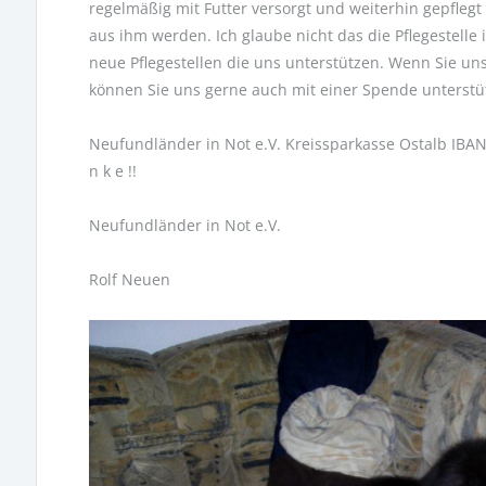
regelmäßig mit Futter versorgt und weiterhin gepflegt
aus ihm werden. Ich glaube nicht das die Pflegestell
neue Pflegestellen die uns unterstützen. Wenn Sie un
können Sie uns gerne auch mit einer Spende unterstü
Neufundländer in Not e.V. Kreissparkasse Ostalb IBAN
n k e !!
Neufundländer in Not e.V.
Rolf Neuen