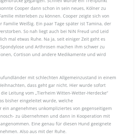
genbrücke gegangen. Schnell wurde ein Treffpunkt
nnte Cooper dann schon in sein neues, Kölner zu
Familie miterleben zu können. Cooper zeigte sich von
 Familie Weißig. Ein paar Tage später ist Tamina, der
rstorben. So nah liegt auch bei NiN Freud und Leid
h mal etwas Ruhe. Na ja, seit einiger Zeit geht es
e Spondylose und Arthrosen machen ihm schwer zu
usionen, Cortison und andere Medikamente und wird
eufundländer mit schlechten Allgemeinzustand in einem
eihnachten, dass geht gar nicht. Hier wurde sofort
die Leitung vom „Tierheim Witten-Wetter-Herdecke“
s bisher eingeleitet wurde, welche
r ein angenehmes unkompliziertes von gegenseitigem
anosch- zu übernehmen und dann in Kooperation mit
 angenommen. Eine genau für diesen Hund geeignete
ernehmen. Also aus mit der Ruhe.