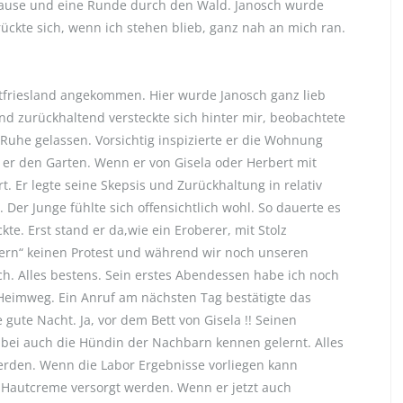
Pause und eine Runde durch den Wald. Janosch wurde
ückte sich, wenn ich stehen blieb, ganz nah an mich ran.
stfriesland angekommen. Hier wurde Janosch ganz lieb
und zurückhaltend versteckte sich hinter mir, beobachtete
Ruhe gelassen. Vorsichtig inspizierte er die Wohnung
 er den Garten. Wenn er von Gisela oder Herbert mit
 Er legte seine Skepsis und Zurückhaltung in relativ
 Der Junge fühlte sich offensichtlich wohl. So dauerte es
te. Erst stand er da,wie ein Eroberer, mit Stolz
ltern“ keinen Protest und während wir noch unseren
ch. Alles bestens. Sein erstes Abendessen habe ich noch
Heimweg. Ein Anruf am nächsten Tag bestätigte das
 gute Nacht. Ja, vor dem Bett von Gisela !! Seinen
abei auch die Hündin der Nachbarn kennen gelernt. Alles
werden. Wenn die Labor Ergebnisse vorliegen kann
Hautcreme versorgt werden. Wenn er jetzt auch