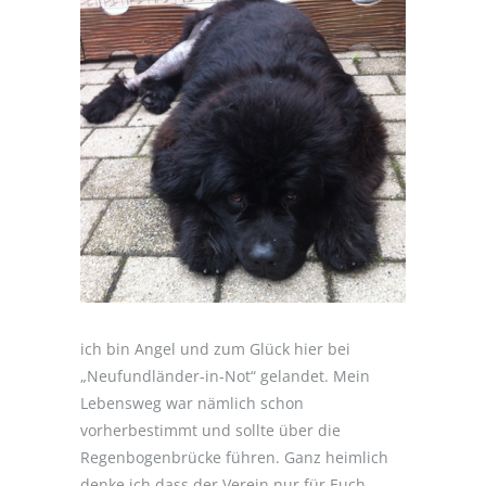
ich bin Angel und zum Glück hier bei
„Neufundländer-in-Not“ gelandet. Mein
Lebensweg war nämlich schon
vorherbestimmt und sollte über die
Regenbogenbrücke führen. Ganz heimlich
denke ich dass der Verein nur für Euch