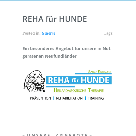
REHA für HUNDE
Posted in:
Galerie
Tags:
Ein besonderes Angebot für unsere in Not
geratenen Neufundländer
– U N S E R E A N G E B O T E –